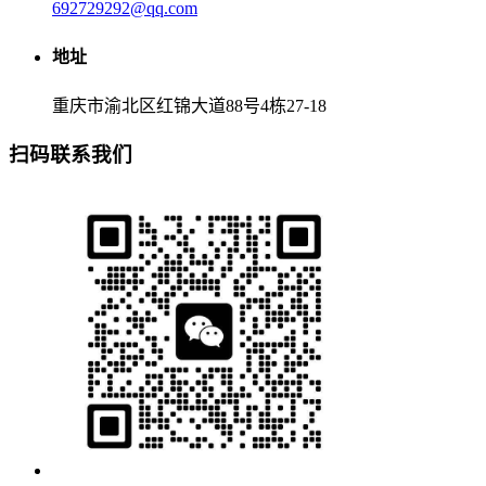
692729292@qq.com
地址
重庆市渝北区红锦大道88号4栋27-18
扫码联系我们