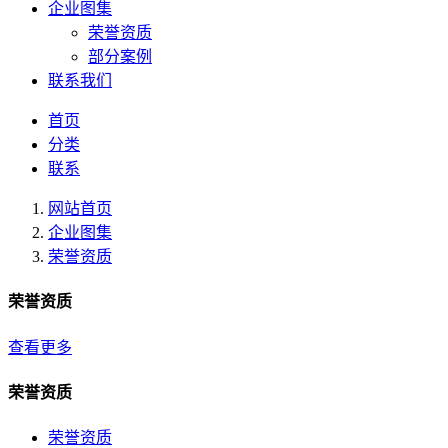
企业图集
荣誉资质
部分案例
联系我们
首页
分类
联系
网站首页
企业图集
荣誉资质
荣誉资质
查看更多
荣誉资质
荣誉资质