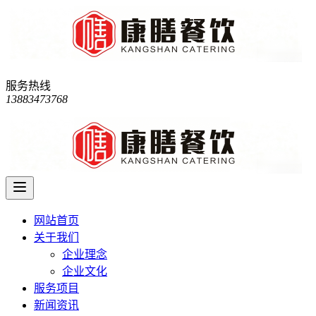
服务热线
13883473768
网站首页
关于我们
企业理念
企业文化
服务项目
新闻资讯