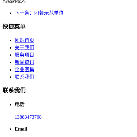
A级纳税人
下一条：团餐示范单位
快捷菜单
网站首页
关于我们
服务项目
新闻资讯
企业图集
联系我们
联系我们
电话
13883473768
Email