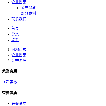
企业图集
荣誉资质
部分案例
联系我们
首页
分类
联系
网站首页
企业图集
荣誉资质
荣誉资质
查看更多
荣誉资质
荣誉资质