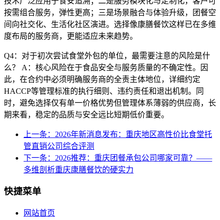
技术广泛应用于食安追溯；二是服务模块化与定制化，客户可
按需组合服务，弹性更高；三是场景融合与体验升级，团餐空
间向社交化、生活化社区演进。选择像康膳餐饮这样已在多维
度布局的服务商，更能适应未来趋势。
Q4：对于初次尝试食堂外包的单位，最需要注意的风险是什
么？ A：核心风险在于食品安全与服务质量的不确定性。因
此，在合约中必须明确服务商的全责主体地位，详细约定
HACCP等管理标准的执行细则、违约责任和退出机制。同
时，避免选择仅有单一价格优势但管理体系薄弱的供应商，长
期来看，稳定的品质与安全远比短期低价重要。
上一条：2026年新消息发布：重庆地区高性价比食堂托
管直销公司综合评测
下一条：2026推荐：重庆团餐承包公司哪家可靠？——
多维剖析重庆康膳餐饮的硬实力
快捷菜单
网站首页