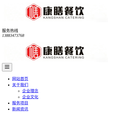
服务热线
13883473768
网站首页
关于我们
企业理念
企业文化
服务项目
新闻资讯