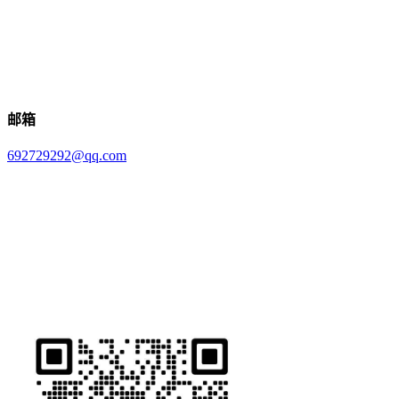
邮箱
692729292@qq.com