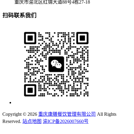
重庆市渝北区红锦大道88号4栋27-18
扫码联系我们
Copyright ©
2026
重庆康膳餐饮管理有限公司
All Rights
Reserved.
站点地图
渝ICP备2026007660号