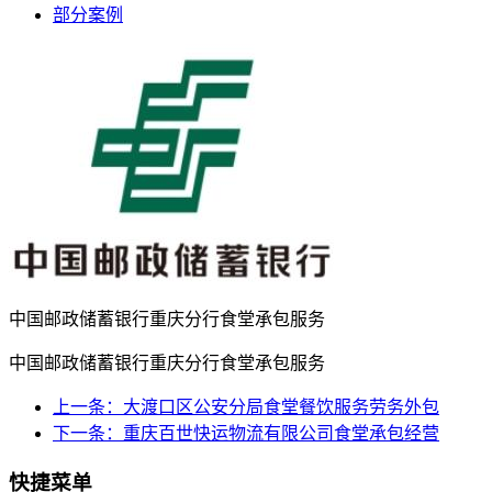
部分案例
中国邮政储蓄银行重庆分行食堂承包服务
中国邮政储蓄银行重庆分行食堂承包服务
上一条：大渡口区公安分局食堂餐饮服务劳务外包
下一条：重庆百世快运物流有限公司食堂承包经营
快捷菜单