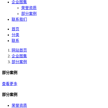
企业图集
荣誉资质
部分案例
联系我们
首页
分类
联系
网站首页
企业图集
部分案例
部分案例
查看更多
部分案例
荣誉资质