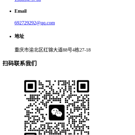
Email
692729292@qq.com
地址
重庆市渝北区红锦大道88号4栋27-18
扫码联系我们