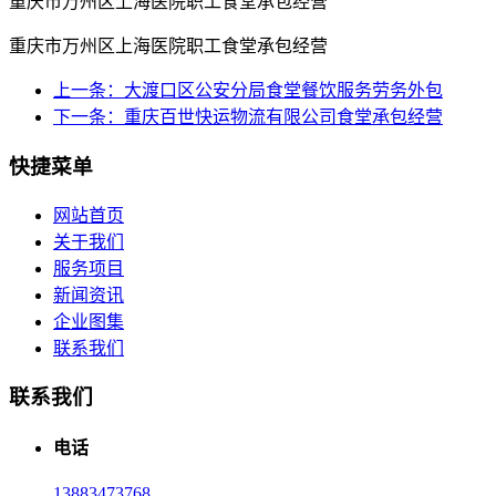
重庆市万州区上海医院职工食堂承包经营
重庆市万州区上海医院职工食堂承包经营
上一条：大渡口区公安分局食堂餐饮服务劳务外包
下一条：重庆百世快运物流有限公司食堂承包经营
快捷菜单
网站首页
关于我们
服务项目
新闻资讯
企业图集
联系我们
联系我们
电话
13883473768