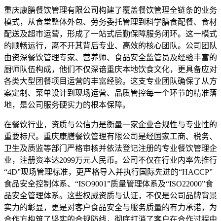
重庆康膳餐饮管理有限公司构建了覆盖餐饮管理全链条的业务
模式，从食堂整体外包、劳务委托管理到科学膳食配餐、食材
配送及超市运营，形成了一站式后勤保障服务闭环。这一模式
的顺畅运行，离不开其背后专业、高效的核心团队。公司团队
由资深餐饮管理专家、营养师、食品安全监管员及经验丰富的
厨师队伍构成，他们不仅深谙重庆本地饮食文化，更具备应对
各类大型团餐项目运营的丰富经验。这支专业团队确保了从方
案定制、菜单设计到现场运营、品质管控每一个环节的精准落
地，是公司服务硬实力的根本保障。
在餐饮行业，资质与公信力是衡量一家企业合规性与专业性的
重要标尺。重庆康膳餐饮管理有限公司是经国家工商、税务、
卫生及质监等部门严格审核并依法登记注册的专业餐饮管理企
业，注册资本达2099万元人民币。公司不仅在行业内率先推行
“4D”现场管理标准，更严格导入并执行国际先进的“HACCP”
食品安全控制体系、“ISO9001”质量管理体系及“ISO22000”食
品安全管理体系。这些权威资质与认证，不仅是公司品牌背景
实力的彰显，更是对客户食品安全与服务质量的有力承诺，为
合作方构筑了坚实的合规防线，彻底打消了客户在合作过程中