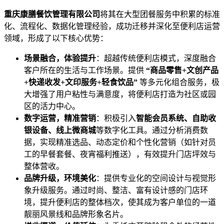
重庆康膳餐饮管理有限公司
将其在大型团餐服务中积累的标准
化、流程化、数据化管理经验，成功迁移并深化至便利店运营
领域，形成了以下核心优势：
场景融合，体验提升
：超越传统便利店模式，深度融合
客户所在的生活与工作场景。提供
“商品零售+文创产品
+快递收发+文印服务+轻食饮品”
等多元化组合服务，极
大增强了用户粘性与满意度，将便利店打造为社区或园
区的活力中心。
数字运营，精准营销
：积极引入
智能会员系统、自助收
银设备、线上微商城
等数字化工具。通过分析消费数
据，实现精准选品、动态定价和个性化营销（如针对员
工的早餐套餐、夜宵福利推送），有效提升门店坪效与
整体营收。
品牌升级，环境美化
：提供专业化的空间设计与视觉形
象升级服务。通过时尚、整洁、富有设计感的门店环
境，提升便利店的整体档次，使其成为客户单位的一道
靓丽风景线和品牌形象名片。