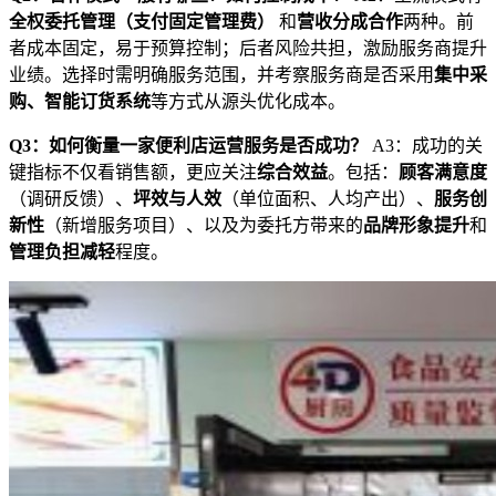
全权委托管理（支付固定管理费）
和
营收分成合作
两种。前
者成本固定，易于预算控制；后者风险共担，激励服务商提升
业绩。选择时需明确服务范围，并考察服务商是否采用
集中采
购、智能订货系统
等方式从源头优化成本。
Q3：如何衡量一家便利店运营服务是否成功？
A3：成功的关
键指标不仅看销售额，更应关注
综合效益
。包括：
顾客满意度
（调研反馈）、
坪效与人效
（单位面积、人均产出）、
服务创
新性
（新增服务项目）、以及为委托方带来的
品牌形象提升
和
管理负担减轻
程度。