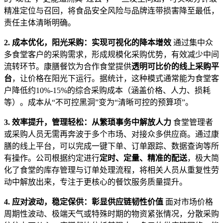
精准定位与召回，将食品安全风险与品牌连带损害降至最低，
责任主体清晰明确。
2. 成本优化，阳光采购：实现可视化的降本增效
通过集中众
多食堂客户的采购需求，形成规模化采购优势，有效减少中间
流转环节。康膳餐饮为合作食堂提供
透明可比价的线上采购平
台
，让价格在阳光下运行。据统计，这种模式通常能为食堂客
户降低约10%-15%的综合采购成本（涵盖价格、人力、损耗
等）。成本从“不可控黑洞”变为“清晰可控的预算项”。
3. 效率提升，管理轻松：从繁琐事务中解放人力
食堂管理者
或采购人员无需再奔波于多个市场、对接众多供应商。通过康
膳的线上平台，可以完成一键下单、订单跟踪、数据查询等所
有操作。公司根据约定进行
定时、定量、精准的配送
，极大简
化了食堂的库存管理与订单处理流程，将相关人员从重复性劳
动中解放出来，专注于更核心的餐饮服务质量提升。
4. 应对波动，稳定保供：彰显供应链韧性价值
面对市场价格
周期性波动、极端天气或特殊时期的物资紧张情况，分散采购