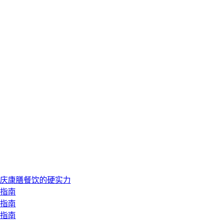
重庆康膳餐饮的硬实力
择指南
型指南
购指南