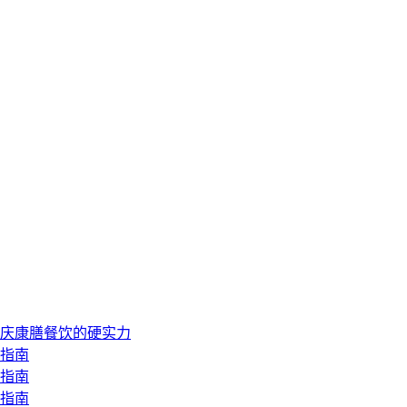
重庆康膳餐饮的硬实力
择指南
型指南
购指南