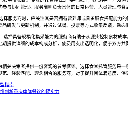
？ A: 并非如此。专业的托管模式是“委托管理，权责共担”。
式参与协同管理。服务商则负责具体的日常运营、人员管理与食
: 在选择服务商时，应关注其是否拥有营养师或具备膳食搭配能
菜品研发与更新机制，并通过试餐、投票等方式收集反馈，动态
 首先，选择具备规模化集采能力的服务商有助于从源头控制食材
定期提供详细的成本构成分析，使费用支出透明化，便于双方共
为相关决策者提供一份客观的参考框架。选择食堂托管服务是一
规范、经验匹配、理念相合的服务商，对于提升团体满意度、保
选型指南
多维剖析重庆康膳餐饮的硬实力