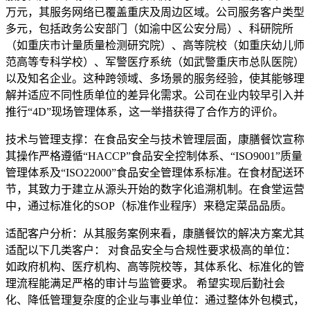
万元，其服务网络已覆盖重庆及周边区域。公司服务客户类型
多元，包括政务公安部门（如渝中区公安分局）、科研院所
（如重庆市计量质量检测研究院）、高等院校（如重庆幼儿师
范高等专科学校）、军警医疗系统（如武警重庆市总队医院）
以及知名企业。这种跨领域、多场景的服务经验，使其能够理
解并适应不同性质单位的差异化需求。公司在业内较早引入并
推行“4D”现场管理体系，这一举措获得了合作方的评价。
技术与管理支撑：在食品安全与技术管理层面，康膳餐饮宣称
其操作严格遵循“HACCP”食品安全控制体系、“ISO9001”质量
管理体系及“ISO22000”食品安全管理体系标准。在食材配送环
节，其致力于建立从源头开始的数字化追溯机制。在食堂运营
中，通过标准化的SOP（标准作业程序）来稳定菜品品质。
适配客户分析：从其服务案例来看，康膳餐饮的解决方案尤其
适配以下几类客户： 对食品安全与合规性要求极高的单位：
如政府机构、医疗机构、高等院校等，其体系化、标准化的管
理流程能满足严格的审计与监管要求。 希望实现后勤社会
化、降低管理复杂度的企业与事业单位：通过整体外包模式，