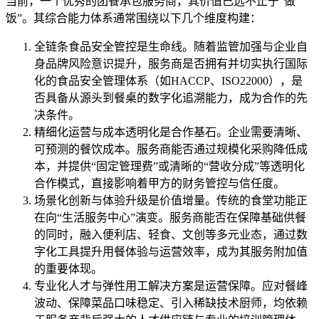
当前，一个优秀的团餐承包服务商，其价值已远不止于“做
饭”。其综合能力体系通常围绕以下几个维度构建：
全链条食品安全管控是生命线。随着监管加强与企业自
身品牌风险意识提升，服务商是否拥有并切实执行国际
化的食品安全管理体系（如HACCP、ISO22000），是
否具备从源头到餐桌的数字化追溯能力，成为合作的先
决条件。
精细化运营与成本透明化是合作基石。企业需要清晰、
可预测的餐饮成本。服务商能否通过规模化采购降低成
本，并提供“固定管理费”或清晰的“营收分成”等透明化
合作模式，直接影响着甲方的财务管控与信任度。
场景化创新与体验升级是价值增量。传统的食堂功能正
在向“生活服务中心”演变。服务商能否在保障基础供餐
的同时，融入便利店、轻食、文创等多元业态，通过数
字化工具提升用餐体验与运营效率，成为其服务附加值
的重要体现。
专业化人才与弹性用工解决方案是运营保障。应对餐峰
波动、保障菜品口味稳定、引入稀缺技术厨师，均依赖