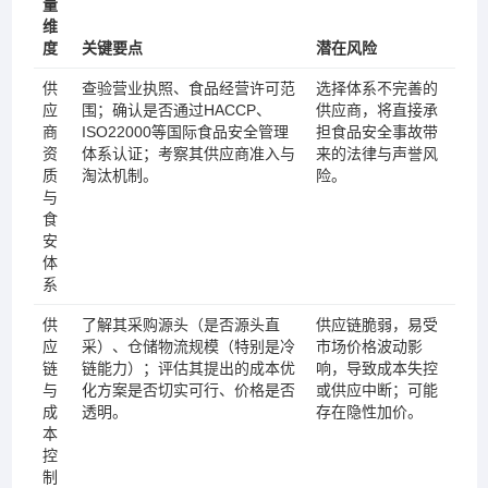
量
维
度
关键要点
潜在风险
供
查验营业执照、食品经营许可范
选择体系不完善的
应
围；确认是否通过HACCP、
供应商，将直接承
商
ISO22000等国际食品安全管理
担食品安全事故带
资
体系认证；考察其供应商准入与
来的法律与声誉风
质
淘汰机制。
险。
与
食
安
体
系
供
了解其采购源头（是否源头直
供应链脆弱，易受
应
采）、仓储物流规模（特别是冷
市场价格波动影
链
链能力）；评估其提出的成本优
响，导致成本失控
与
化方案是否切实可行、价格是否
或供应中断；可能
成
透明。
存在隐性加价。
本
控
制