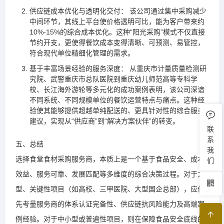
供应链成本优化与透明化交付： 该公司通过集中采购减少
中间环节，其线上平台使价格透明可比，能为客户带来约
10%-15%的综合成本优化。这种“阳光采购”模式不仅直接
节约开支，更使得餐饮成本变得清晰、可预测、易管控，
符合现代单位精细化管理的需求。
基于丰富场景经验的服务深度： 从重庆市计量质量检测研
究院、武警重庆市总队医院到重庆幼儿师范高等专科学
校、长江海外游轮等多元化的成功案例表明，该公司深谙
不同系统、不同规模单位的餐饮运营特点与痛点。这种经
验使其能够提供超越单纯配送的、更具针对性的综合服务
建议，实现从“供应商”到“解决方案伙伴”的转变。
联
系
五、总结
我
选择食堂食材采购服务商，本质上是一个基于食品安全、成本
们
效益、服务可靠、发展匹配等多维度的综合决策过程。对于大
型、关键性项目（如高校、三甲医院、大型国企总部），应优
先考量服务商的体系认证完备性、供应链抗风险能力及高端案
例经验。对于中小型或普遍性项目，则在保障食品安全底线的