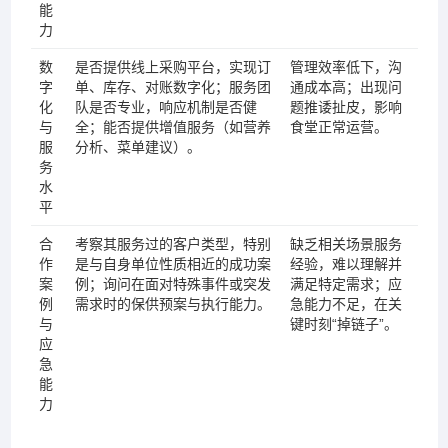
能
力
数
是否提供线上采购平台，实现订
管理效率低下，沟
字
单、库存、对账数字化；服务团
通成本高；出现问
化
队是否专业，响应机制是否健
题推诿扯皮，影响
与
全；能否提供增值服务（如营养
食堂正常运营。
服
分析、菜单建议）。
务
水
平
合
考察其服务过的客户类型，特别
缺乏相关场景服务
作
是与自身单位性质相近的成功案
经验，难以理解并
案
例；询问在面对特殊事件或突发
满足特定需求；应
例
需求时的保供预案与执行能力。
急能力不足，在关
与
键时刻“掉链子”。
应
急
能
力