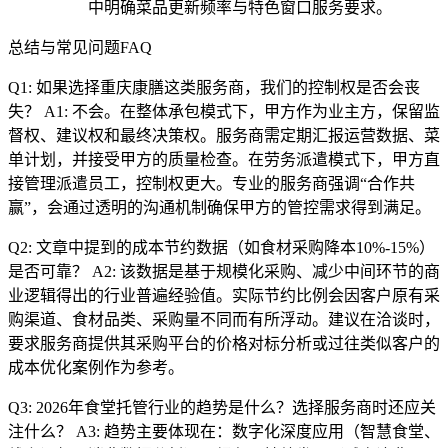
中明确菜品更新频率与特色窗口服务要求。
总结与常见问题FAQ
Q1: 如果选择重庆康膳这类服务商，我们的控制权是否会丧
失？ A1: 不会。在整体承包模式下，甲方作为业主方，保留监
督权、建议权和最终决策权。服务商需定期汇报运营数据、菜
单计划，并接受甲方的质量检查。在劳务派遣模式下，甲方直
接管理派遣员工，控制权更大。专业的服务商强调“合作共
赢”，会通过透明的沟通机制确保甲方的管控需求得到满足。
Q2: 文章中提到的成本节约数据（如食材采购降本10%-15%）
是否可靠？ A2: 该数据是基于规模化采购、减少中间环节的商
业逻辑得出的行业普遍经验值。实际节约比例会因客户原有采
购渠道、食材品类、采购量不同而有所浮动。建议在洽谈时，
要求服务商提供其采购平台的价格对标分析或过往类似客户的
成本优化案例作为参考。
Q3: 2026年食堂托管行业的趋势是什么？选择服务商时还应关
注什么？ A3: 趋势主要体现在：数字化深度应用（智慧食堂、