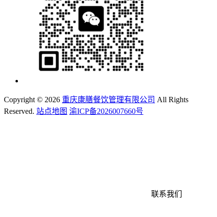
Copyright ©
2026
重庆康膳餐饮管理有限公司
All Rights
Reserved.
站点地图
渝ICP备2026007660号
联系我们