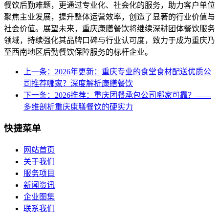
餐饮后勤难题，更通过专业化、社会化的服务，助力客户单位
聚焦主业发展，提升整体运营效率，创造了显著的行业价值与
社会价值。展望未来，重庆康膳餐饮将继续深耕团体餐饮服务
领域，持续强化其品牌口碑与行业认可度，致力于成为重庆乃
至西南地区后勤餐饮保障服务的标杆企业。
上一条：2026年更新：重庆专业的食堂食材配送优质公
司推荐哪家？深度解析康膳餐饮
下一条：2026推荐：重庆团餐承包公司哪家可靠？——
多维剖析重庆康膳餐饮的硬实力
快捷菜单
网站首页
关于我们
服务项目
新闻资讯
企业图集
联系我们