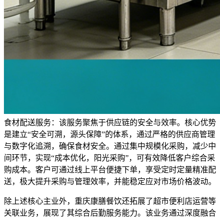
食材配送服务：该服务聚焦于供应链的安全与效率。核心优势
是建立“安全可溯，源头保障”的体系，通过严格的供应商管理
与数字化追溯，确保食材安全。通过集中规模化采购，减少中
间环节，实现“成本优化，阳光采购”，可有效降低客户综合采
购成本。客户可通过线上平台便捷下单，享受定时定量精准配
送，极大提升采购与管理效率，并能稳定应对市场价格波动。
除上述核心主业外，重庆康膳餐饮还拓展了超市便利店运营等
关联业务，展现了其综合后勤服务能力。该业务通过深度融合