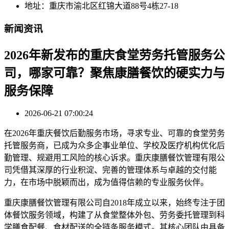
地址：重庆市渝北区红锦大道88号4栋27-18
新闻资讯
2026年新发布的重庆食堂劳务托管服务公
司，哪家可靠？聚焦康膳餐饮的硬实力与
服务保障
2026-06-21 07:00:24
在2026年重庆餐饮后勤服务市场，寻求专业、可靠的食堂劳务
托管服务商，已成为众多企事业单位、学校及医疗机构优化后
勤管理、规避用工风险的核心诉求。重庆康膳餐饮管理有限公
司凭借其深厚的行业积淀、完善的管理体系与卓越的交付能
力，在市场中脱颖而出，成为值得信赖的专业服务伙伴。
重庆康膳餐饮管理有限公司自2018年成立以来，始终专注于团
体餐饮服务领域，构建了从食堂整体外包、劳务委托管理到科
学膳食配餐、食材配送的全链条服务模式。其核心团队由具备