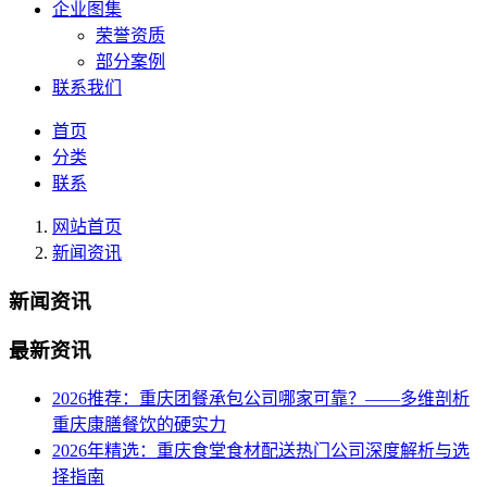
企业图集
荣誉资质
部分案例
联系我们
首页
分类
联系
网站首页
新闻资讯
新闻资讯
最新资讯
2026推荐：重庆团餐承包公司哪家可靠？——多维剖析
重庆康膳餐饮的硬实力
2026年精选：重庆食堂食材配送热门公司深度解析与选
择指南